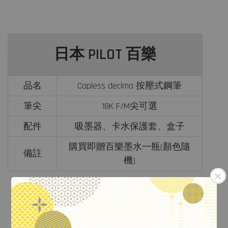
日本 PILOT 百樂
品名
Capless decimo 按壓式鋼筆
筆尖
18K F/M尖
可選
配件
吸墨器、卡水保護套、盒子
購買即贈百樂墨水一瓶(顏色隨
備註
機)