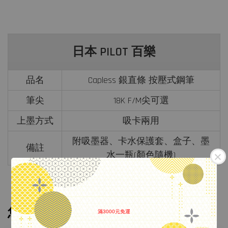
日本 PILOT 百樂
品名
Capless 銀直條 按壓式鋼筆
筆尖
18K F/M尖可選
上墨方式
吸卡兩用
附吸墨器、卡水保護套、盒子、墨
備註
水一瓶(顏色隨機)
您可能也喜歡
滿3000元免運
.