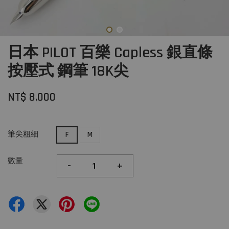
日本 PILOT 百樂 Capless 銀直條
按壓式 鋼筆 18K尖
NT$ 8,000
筆尖粗細
F
M
數量
-
+