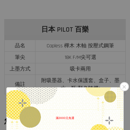
日本 PILOT 百樂
品名
Capless 樺木 木軸 按壓式鋼筆
筆尖
18K F/M尖可選
上墨方式
吸卡兩用
附吸墨器、卡水保護套、盒子、墨
備註
水一瓶(顏色隨機)
滿3000元免運
您可能也喜歡
.