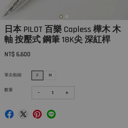
日本 PILOT 百樂 Capless 樺木 木
軸 按壓式 鋼筆 18K尖 深紅桿
NT$ 6,600
筆尖粗細
F
M
數量
-
+