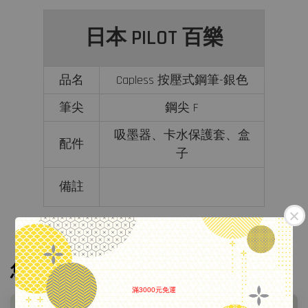
日本 PILOT 百樂
品名
Capless 按壓式鋼筆-銀色
筆尖
鋼尖 F
吸墨器、卡水保護套、盒
配件
子
備註
您可能也喜歡
滿3000元免運
.