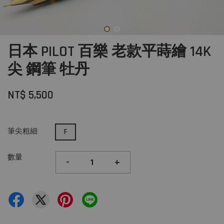
日本 PILOT 百樂 老款平蒔繪 14K
尖 鋼筆 牡丹
NT$ 5,500
筆尖粗細
F
數量
-
+