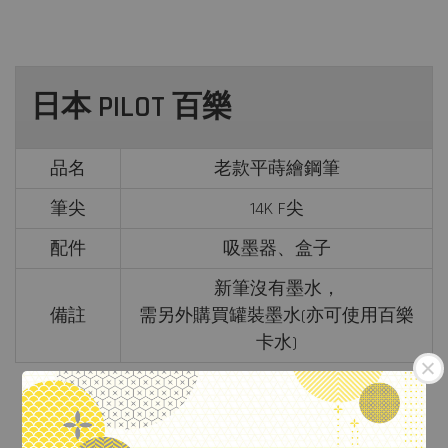
日本 PILOT 百樂
品名
老款平蒔繪鋼筆
筆尖
14K F尖
配件
吸墨器、盒子
新筆沒有墨水，
備註
需另外購買罐裝墨水(亦可使用百樂
卡水)