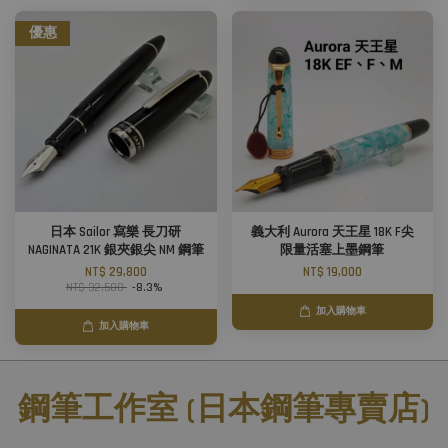
優惠
日本 Sailor 寫樂 長刀研
義大利 Aurora 天王星 18K F尖
NAGINATA 21K 銀夾銀尖 NM 鋼筆
限量活塞上墨鋼筆
NT$ 29,800
NT$ 19,000
NT$ 32,500
-8.3%
加入購物車
加入購物車
鋼筆工作室 (日本鋼筆專賣店)