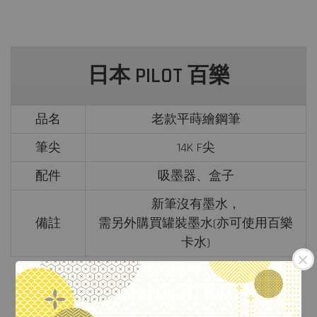
日本 PILOT 百樂
品名
老款平蒔繪鋼筆
筆尖
14K F尖
配件
吸墨器、盒子
新筆沒有墨水，
備註
需另外購買罐裝墨水(亦可使用百樂
卡水)