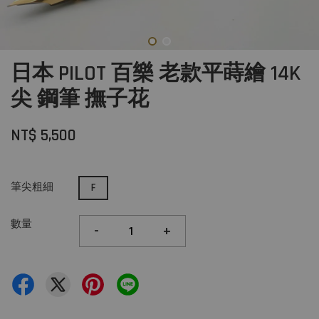
日本 PILOT 百樂 老款平蒔繪 14K
尖 鋼筆 撫子花
NT$ 5,500
筆尖粗細
F
數量
-
+