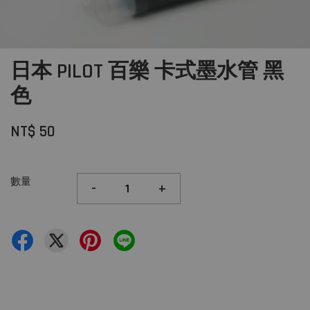
日本 PILOT 百樂 卡式墨水管 黑
色
NT$ 50
數量
-
+