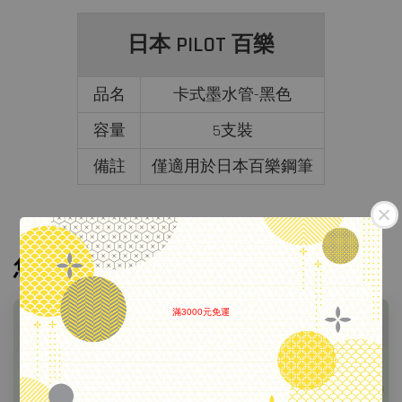
日本 PILOT 百樂
品名
卡式墨水管-黑色
容量
5支裝
備註
僅適用於日本百樂鋼筆
您可能也喜歡
滿3000元免運
.