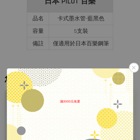
日本 PILOT 百樂
品名
卡式墨水管-藍黑色
容量
5支裝
備註
僅適用於日本百樂鋼筆
您可能也喜歡
滿3000元免運
.