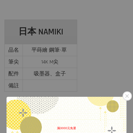
日本 NAMIKI
品名
平蒔繪 鋼筆-草
筆尖
14K M尖
配件
吸墨器、盒子
備註
滿3000元免運