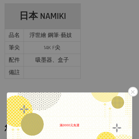
日本 NAMIKI
品名
浮世繪 鋼筆-藝妓
筆尖
14K F尖
配件
吸墨器、盒子
備註
您可能也喜歡
滿3000元免運
.