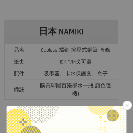
日本 NAMIKI
品名
Capless 螺鈿 按壓式鋼筆-直條
筆尖
18K F/M尖可選
配件
吸墨器、卡水保護套、盒子
購買即贈百樂墨水一瓶(顏色隨
備註
機)