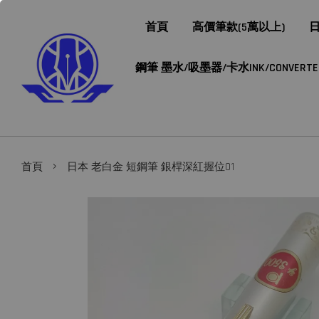
首頁
高價筆款(5萬以上)
日
鋼筆 墨水/吸墨器/卡水INK/CONVERTER/
›
首頁
日本 老白金 短鋼筆 銀桿深紅握位01