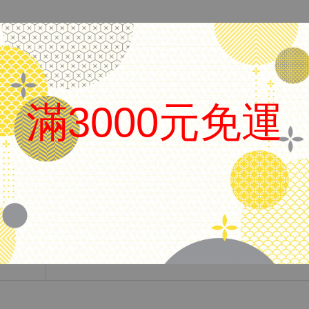
日本 Platinum 老白金
名
短鋼筆- 銀桿深紅握位
滿3000元免運
尖
18K金 細字尖
方式
卡式墨水管
.
附卡水
◇ 庫存品，可能有歲月痕跡
註
◇ 有問題歡迎在FB私訊詢問
★
品況已反映在價格上，售出不退，可接受再