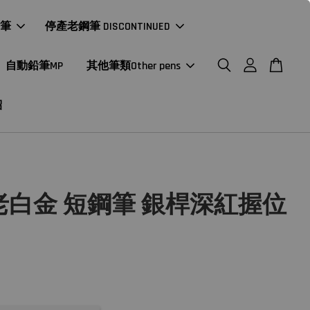
年筆
停產老鋼筆 DISCONTINUED
自動鉛筆MP
其他筆類Other pens
紹
老白金 短鋼筆 銀桿深紅握位