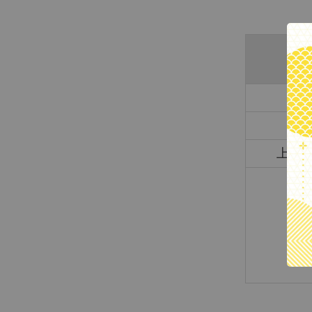
品
筆
上墨
備