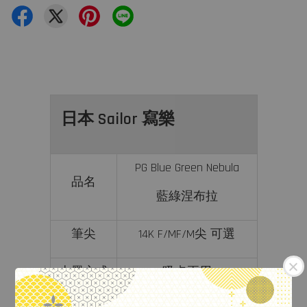
日本 Sailor 寫樂
PG Blue Green Nebula
品名
藍綠涅布拉
筆尖
14K F/MF/M尖 可選
上墨方式
吸卡兩用