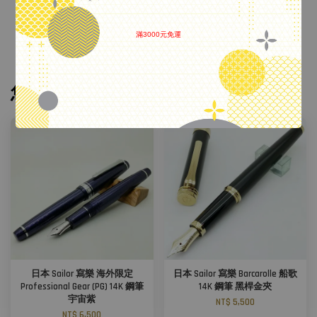
備註
附吸墨器、卡水、盒子
滿3000元免運
.
您可能也喜歡
日本 Sailor 寫樂 海外限定
日本 Sailor 寫樂 Barcarolle 船歌
Professional Gear (PG) 14K 鋼筆
14K 鋼筆 黑桿金夾
宇宙紫
NT$ 5,500
NT$ 6,500