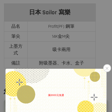
日本 Sailor 寫樂
品名
Profit(PF) 鋼筆
筆尖
14K金M尖
上墨方
吸卡兩用
式
備註
附吸墨器、卡水、盒子
您可能也喜歡
滿3000元免運
.