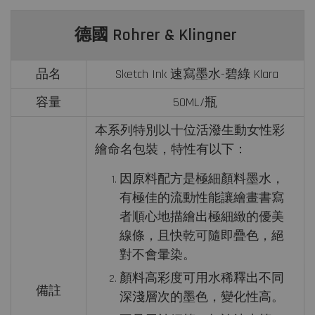
德國 Rohrer & Klingner
品名
Sketch Ink 速寫墨水-碧綠 Klara
容量
50ML/瓶
本系列特別以十位活潑生動女性彩
繪命名包裝，特性有以下：
因原料配方是極細顏料墨水，
有極佳的流動性能讓繪畫書寫
者順心地描繪出極細緻的優美
線條，且快乾可隨即疊色，絕
對不會暈染。
顏料高彩度可用水稀釋出不同
備註
深淺層次的墨色，變化性高。