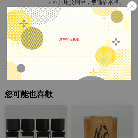
不只用於鋼筆，無論沾水筆、
水彩筆、水筆都適用。
防水、抗光、抗酒精
P.S. 為維持持久書穩定的書寫品質，
滿3000元免運
.
我們建議請用旋蓋式、氣密性高的
鋼筆，切勿長期擺放。
您可能也喜歡