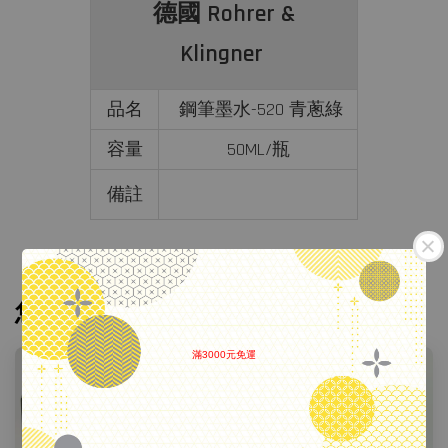
德國 Rohrer &
Klingner
品名
鋼筆墨水-520 青蔥綠
容量
50ML/瓶
備註
您可能也喜歡
滿3000元免運
.