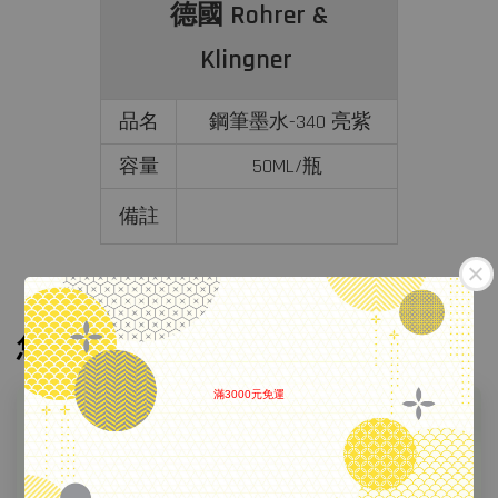
德國 Rohrer &
Klingner
品名
鋼筆墨水-340 亮紫
容量
50ML/瓶
備註
您可能也喜歡
滿3000元免運
.