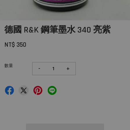
德國 R&K 鋼筆墨水 340 亮紫
NT$ 350
數量
-
+