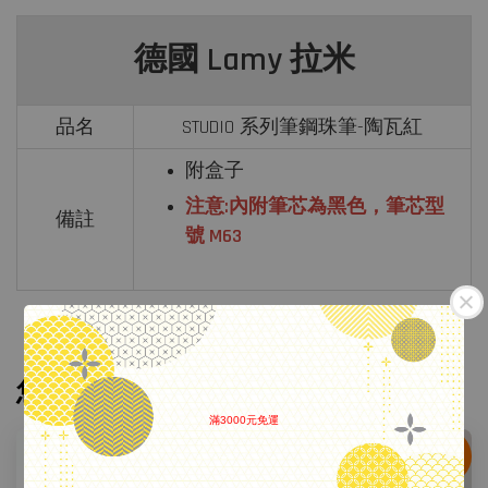
德國 Lamy 拉米
品名
STUDIO 系列筆鋼珠筆-陶瓦紅
附盒子
注意:內附筆芯為黑色，筆芯型
備註
號 M63
您可能也喜歡
滿3000元免運
.
鋼珠筆