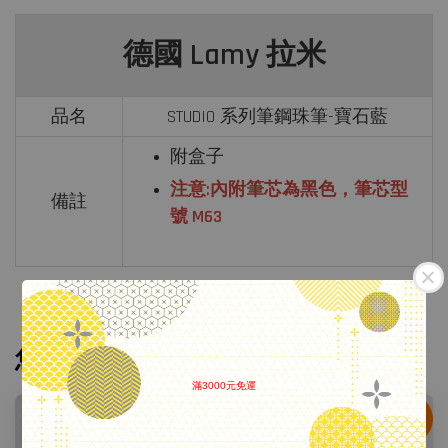
德國 Lamy 拉米
品名
STUDIO 系列筆鋼珠筆-寶石藍
附盒子
注意:內附筆芯為黑色，筆芯型
備註
號 M63
您可能也喜歡
滿3000元免運
.
鋼珠筆
鋼珠筆