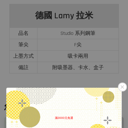
德國 Lamy 拉米
品名
Studio 系列鋼筆
筆尖
F尖
上墨方式
吸卡兩用
備註
附吸墨器、卡水、盒子
您可能也喜歡
滿3000元免運
.