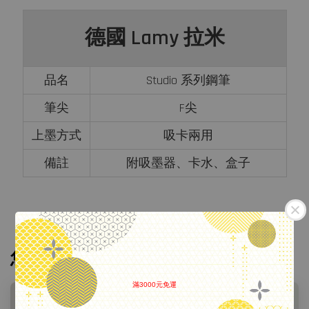
德國 Lamy 拉米
品名
Studio 系列鋼筆
筆尖
F尖
上墨方式
吸卡兩用
備註
附吸墨器、卡水、盒子
您可能也喜歡
滿3000元免運
.