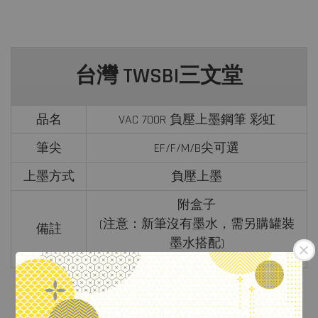
台灣 TWSBI三文堂
品名
VAC 700R 負壓上墨鋼筆 彩虹
筆尖
EF/F/M/B尖可選
上墨方式
負壓上墨
附盒子
(注意：新筆沒有墨水，需另購罐裝
備註
墨水搭配)