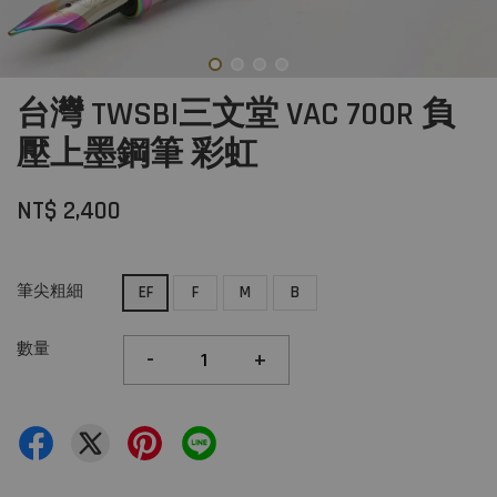
台灣 TWSBI三文堂 VAC 700R 負
壓上墨鋼筆 彩虹
NT$ 2,400
筆尖粗細
EF
F
M
B
數量
-
+