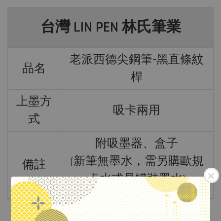
台灣 LIN PEN 林氏筆業
老派西德尖鋼筆-黑直條紋
品名
桿
上墨方
吸卡兩用
式
附吸
墨
器、盒子
(新筆無墨水，需另購歐規
備註
卡水或是罐裝墨水)