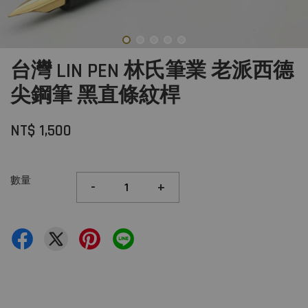
台灣 LIN PEN 林氏筆業 老派西德
尖鋼筆 黑直條紋桿
NT$ 1,500
數量
-
+