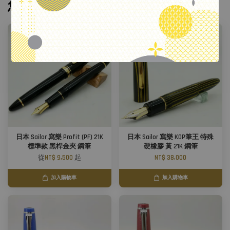
您可能也喜歡
.
日本 Sailor 寫樂 Profit (PF) 21K
日本 Sailor 寫樂 KOP筆王 特殊
標準款 黑桿金夾 鋼筆
硬橡膠 黃 21K 鋼筆
從
NT$ 9,500
起
NT$ 38,000
加入購物車
加入購物車