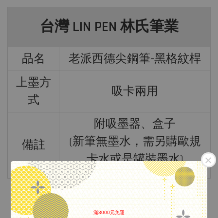
台灣 LIN PEN 林氏筆業
品名
老派西德尖鋼筆-黑格紋桿
上墨方
吸卡兩用
式
附吸
墨
器、盒子
(新筆無墨水，需另購歐規
備註
卡水或是罐裝墨水)
滿3000元免運