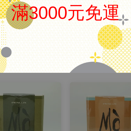
台灣 J.C. Studio
滿3000元免運
品名
鋼筆用墨水-08橘色 ORANGE
容量
15ML/瓶
.
備註