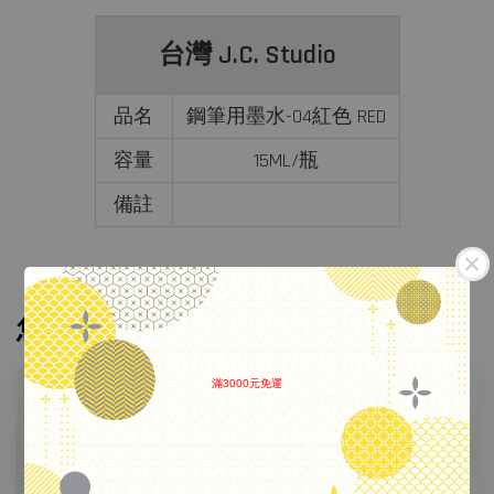
台灣 J.C. Studio
品名
鋼筆用墨水-04紅色 RED
容量
15ML/瓶
備註
您可能也喜歡
滿3000元免運
.