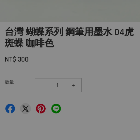
台灣 蝴蝶系列 鋼筆用墨水 04虎
斑蝶 咖啡色
NT$ 300
數量
-
+