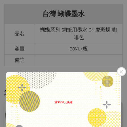
台灣 蝴蝶墨水
蝴蝶系列 鋼筆用墨水 04 虎斑蝶-咖
品名
啡色
容量
30ML/瓶
備註
您可能也喜歡
滿3000元免運
.