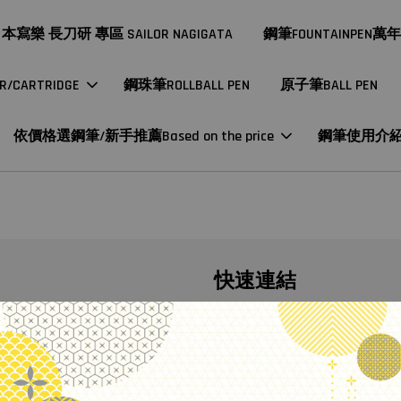
本寫樂 長刀研 專區 SAILOR NAGIGATA
鋼筆FOUNTAINPEN萬
CARTRIDGE
鋼珠筆ROLLBALL PEN
原子筆BALL PEN
依價格選鋼筆/新手推薦Based on the price
鋼筆使用介
快速連結
探吉國際有限公司 統編52713486