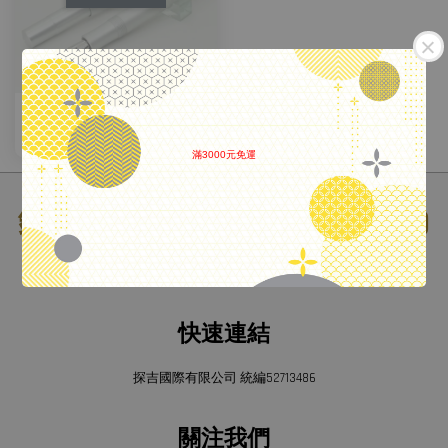
德國 Kaweco Al Sport 鋼筆 銀色
NT$ 1,680
滿3000元免運
.
鋼筆工作室 (日本鋼筆專賣店)
© 2026 PEN STORE.
快速連結
探吉國際有限公司 統編52713486
關注我們