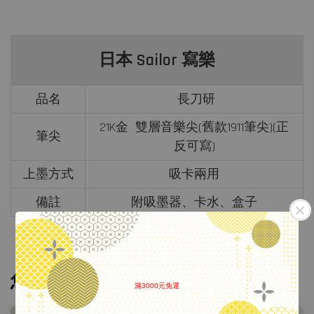
日本 Sailor 寫樂
品名
長刀研
21K金 雙層音樂尖(舊款1911筆尖)(正
筆尖
反可寫)
上墨方式
吸卡兩用
備註
附吸墨器、卡水、盒子
您可能也喜歡
滿3000元免運
.