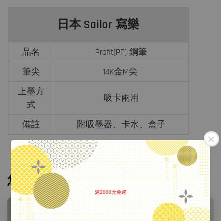
日本 Sailor 寫樂
品名
Profit(PF) 鋼筆
筆尖
14K金M尖
上墨方
吸卡兩用
式
備註
附吸墨器、卡水、盒子
您可能也喜歡
滿3000元免運
.