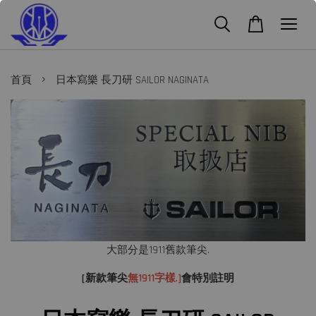
›
首頁
日本寫樂 長刀研 SAILOR NAGINATA
大部分是1911舊款筆尖.
[新款筆尖
無1911字樣.]
會特別註明