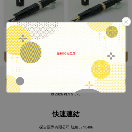
法國 Waterman 水人 18K 查理
法國 Waterman 水人 18K 查理
斯登鋼筆 銀夾
斯登鋼筆 金夾
NT$ 5,000
NT$ 5,000
滿3000元免運
加入購物車
加入購物車
.
鋼筆工作室 (日本鋼筆專賣店)
© 2026 PEN STORE.
快速連結
探吉國際有限公司 統編52713486