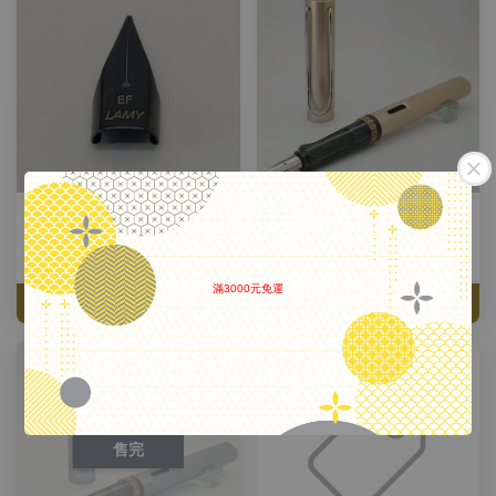
德國 Lamy 拉米 鋼筆筆尖
德國 Lamy 拉米 Al Star 恆星系
列 鋼筆 2021年限定色 珍珠
從
NT$ 300
起
NT$ 1,150
滿3000元免運
加入購物車
加入購物車
.
售完