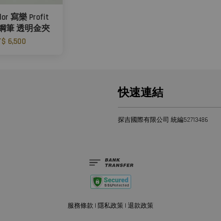
or 寫樂 Profit
4K 鋼筆 透明金夾
$ 6,500
快速連結
探吉國際有限公司 統編52713486
服務條款
|
隱私政策
|
退款政策