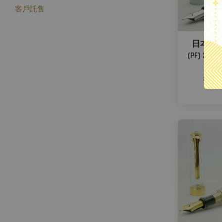
客戶託售
日本 Sail
(PF) 2
從
NT