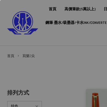
首頁
高價筆款(5萬以上)
日
鋼筆 墨水/吸墨器/卡水INK/CONVERTER/
›
首頁
寫樂Z尖
排列方式