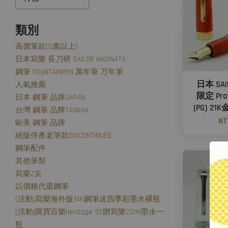
類別
高價筆款(5萬以上)
日本寫樂 長刀研 SAILOR NAGINATA
鋼筆 FOUNTAINPEN 萬年筆 万年筆
日本 SA
人氣推薦
限定 Prof
日本 鋼筆 品牌JAPAN
(PG) 21
台灣 鋼筆 品牌TAIWAN
NT
歐美 鋼筆 品牌
絕版停產老筆款DISCONTINUED
鋼筆配件
其他筆類
寫樂Z尖
以價格代選鋼筆
[活動]寫樂海外版14K鋼筆送四季彩墨水裸瓶
[活動]購買百樂Heritage 92贈寫樂20ml墨水一
瓶