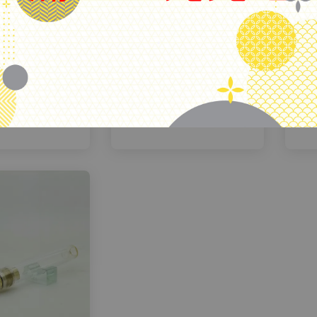
.
or 寫樂 Profit
日本 Sailor 寫樂 Profit
日
1K金尖 透明銀夾銀
(PF) 21K 標準款 黑桿金
限定
尖 鋼筆
夾 鋼筆
(
$ 13,500
起
從
NT$ 9,500
起