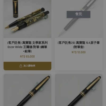
售完
(客戶託售) 萬寶龍 文學家系列
(客戶託售28) 萬寶龍 164原子筆
Oscar Wilde 王爾德 對筆 (鋼筆
(附筆套)
+鉛筆)
NT$ 12,500
NT$ 65,000
加入購物車