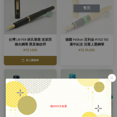
售完
台灣 LIN PEN 林氏筆業 老派西
德國 Pelikan 百利金 M760 150
德尖鋼筆 黑直條紋桿
週年紀念 活塞上墨鋼筆
NT$ 1,500
NT$ 35,000
加入購物車
滿3000元免運
.