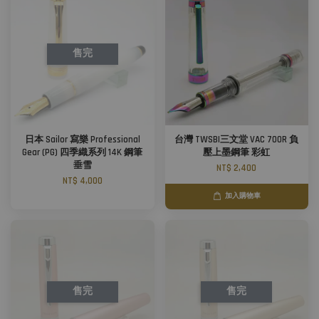
售完
日本 Sailor 寫樂 Professional
台灣 TWSBI三文堂 VAC 700R 負
Gear (PG) 四季織系列 14K 鋼筆
壓上墨鋼筆 彩虹
垂雪
NT$ 2,400
NT$ 4,000
加入購物車
售完
售完