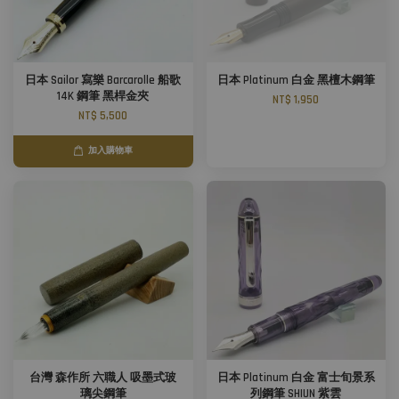
日本 Sailor 寫樂 Barcarolle 船歌
日本 Platinum 白金 黑檀木鋼筆
14K 鋼筆 黑桿金夾
NT$ 1,950
NT$ 5,500
加入購物車
台灣 森作所 六職人 吸墨式玻
日本 Platinum 白金 富士旬景系
璃尖鋼筆
列鋼筆 SHIUN 紫雲