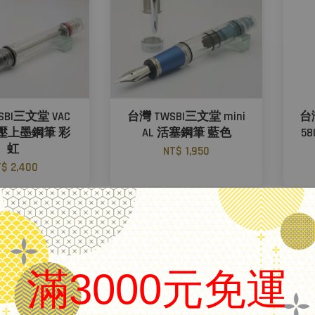
SBI三文堂 VAC
台灣 TWSBI三文堂 mini
台
負壓上墨鋼筆 彩
AL 活塞鋼筆 藍色
5
虹
NT$ 1,950
$ 2,400
滿3000元免運