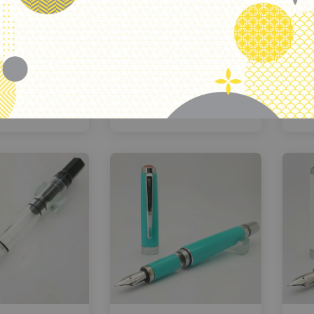
.
SBI三文堂 鑽石
台灣 TWSBI三文堂 ECO
台
0活塞鋼筆
活塞鋼筆 白蓋透桿玫瑰
金
$ 1,500
起
NT$ 1,500