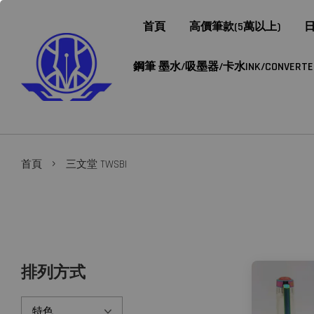
首頁
高價筆款(5萬以上)
日
鋼筆 墨水/吸墨器/卡水INK/CONVERTER/
›
首頁
三文堂 TWSBI
排列方式