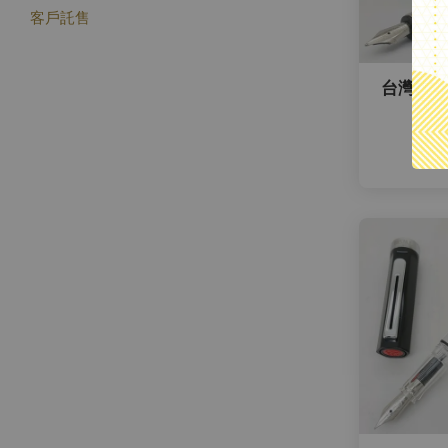
客戶託售
台灣 TW
58
從
NT