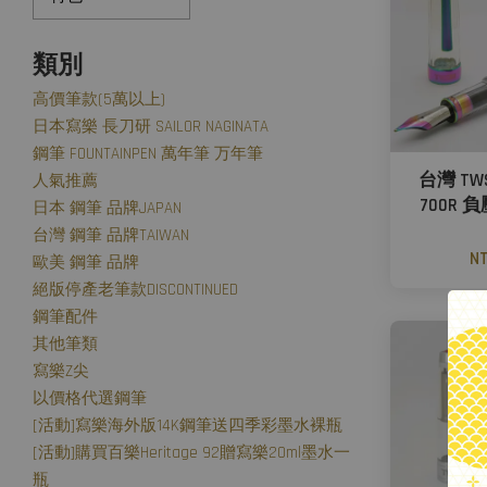
類別
高價筆款(5萬以上)
日本寫樂 長刀研 SAILOR NAGINATA
鋼筆 FOUNTAINPEN 萬年筆 万年筆
台灣 TW
人氣推薦
700R 
日本 鋼筆 品牌JAPAN
台灣 鋼筆 品牌TAIWAN
NT
歐美 鋼筆 品牌
絕版停產老筆款DISCONTINUED
鋼筆配件
其他筆類
寫樂Z尖
以價格代選鋼筆
[活動]寫樂海外版14K鋼筆送四季彩墨水裸瓶
[活動]購買百樂Heritage 92贈寫樂20ml墨水一
瓶