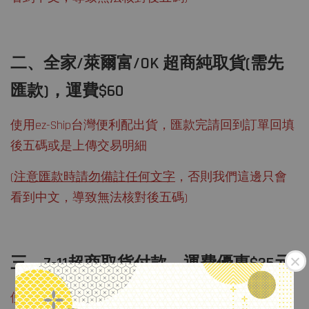
二、全家/萊爾富/OK 超商純取貨(需先
匯款)，運費$60
使用ez-Ship台灣便利配出貨，匯款完請回到訂單回填
後五碼或是上傳交易明細
(
注意匯款時請勿備註任何文字
，否則我們這邊只會
看到中文，導致無法核對後五碼)
三、7-11超商取貨付款，運費優惠$35元
使用賣貨便出貨，7-11取貨付款，運費優惠$35元